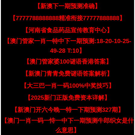
【新澳下一期预测准确】
【7777788888888精准衔接77777888888】
【河南省食品药品宣传教育中心】
【澳门管家一肖一特中下一期预测:18-20-10-25-
49-28 T:10】
【澳门管家婆100谜语香港答案】
【新澳门青青免费谜语答案解析】
【大三巴一肖一码100%中奖技巧】
【2025新门正版免费资本详解】
【新澳门开六今晚一特一下期预测327期】
【澳门一肖一码一恃一中下一期预测牛郎织女是什
么意思】