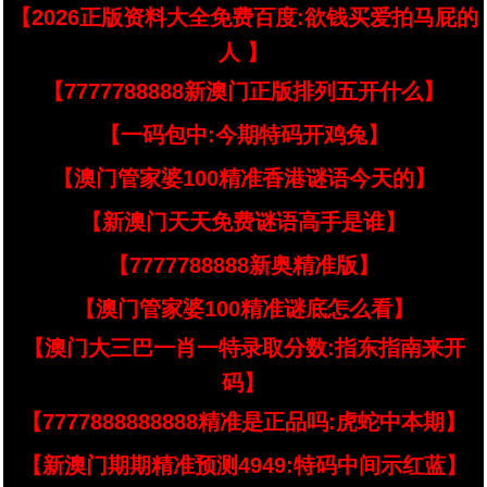
【2026正版资料大全免费百度:欲钱买爱拍马屁的
人 】
【7777788888新澳门正版排列五开什么】
【一码包中:今期特码开鸡兔】
【澳门管家婆100精准香港谜语今天的】
【新澳门天天免费谜语高手是谁】
【7777788888新奥精准版】
【澳门管家婆100精准谜底怎么看】
【澳门大三巴一肖一特录取分数:指东指南来开
码】
【7777888888888精准是正品吗:虎蛇中本期】
【新澳门期期精准预测4949:特码中间示红蓝】