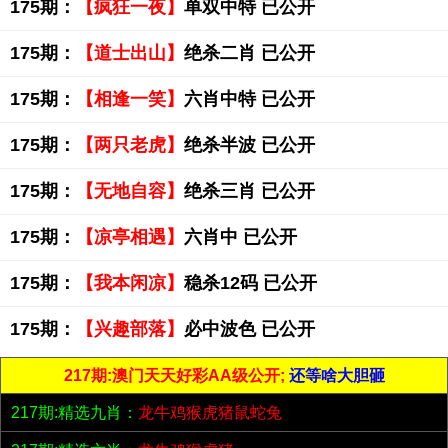
175期：
【疯狂一夜】
单双中特 已公开
175期：
【道士出山】
绝杀二肖 已公开
175期：
【相逢一笑】
六肖中特 已公开
175期：
【两只老虎】
绝杀半波 已公开
175期：
【无地自容】
绝杀三肖 已公开
175期：
【凉亭相遇】
六肖中 已公开
175期：
【我本闲凉】
稳杀12码 已公开
175期：
【兴趣部落】
必中波色 已公开
217期:澳门天天好彩AA级公开;
还等啥大胆砸
217期:精选九肖：
龙牛鸡猴虎猪鼠蛇兔