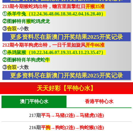
213期今期猴蛇鸡出特，蟾宫里面擎红日
开猴35准
①
杀羊牛兔（12.24.36.48.06.18.30.42.04.16.28.40）
②图解特肖
猴
蛇鸡虎龙
③
合双
+小数
更多资料尽在新澳门开奖结果2025开奖记录
212期今期羊狗虎出特，一日千里如旋风
开牛06准
①
杀鸡鼠猴（10.22.34.46.07.19.31.43.11.23.35.47）
②图解特肖羊狗虎蛇
牛
③
合双
+大数
更多资料尽在新澳门开奖结果2025开奖记录
天天好彩【平特心水】
澳门平特心水
香港平特心水
217期
平马→马猪(2连)→马猪虎(3连)
216期
平
狗
→狗蛇(2连)→狗蛇猴(3连)