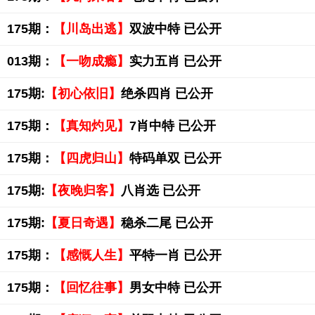
175期：
【川岛出逃】
双波中特 已公开
013期：
【一吻成瘾】
实力五肖 已公开
175期:
【初心依旧】
绝杀四肖 已公开
175期：
【真知灼见】
7肖中特 已公开
175期：
【四虎归山】
特码单双 已公开
175期:
【夜晚归客】
八肖选 已公开
175期:
【夏日奇遇】
稳杀二尾 已公开
175期：
【感慨人生】
平特一肖 已公开
175期：
【回忆往事】
男女中特 已公开