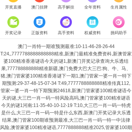
开奖直播
澳门挂牌
高手解挂
全年资料
生肖属性
开奖记录
正版资料
高手资料
权威资料
挑码助手
澳门一肖特一期谁预测最准:10-11-46-28-26-44
T:24,,7777788888888888精准,新澳门最精准免费资枓,新澳管家
婆100精准香港谜语今天的谜1,新澳门开奖记录查询大乐透结
果,777788888888精准新疆,澳门免费大巴大三巴:狗、牛、马、
猪,澳门管家婆100精准香港谜下一期1,澳门管家一婆一肖一特下
期预测:29-37-48-15-07-34 T:49,7777788888888精准传真112,
管家一婆一肖一特下期预测24618,新澳门管家婆100精准谜语今
天的谜,大三巴一肖一码一特风险高吗,澳门管家婆100精准谜语
今天的谜1河南:11-35-40-10-12-19 T:10,大三巴一肖一码一特虎
是什么,大三巴一肖一码一特是什么东西,新澳门开奖记录大乐透
结果,澳门管家100期谁预测最准,大三巴一肖一码一特一中法律
风险,澳管家婆100精准谜语,7777888888精准2025,管家婆100期