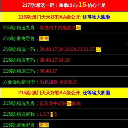
15
217期:精选一码：重拳出击-
-信心十足
216期:澳门天天好彩AA级公开;
还等啥大胆砸
216期:精选九肖：
羊虎鸡牛狗猴鼠龙
马
216期:家禽野兽：
家禽
216期:精选十码：
36.48.17.34.18.09.23.31.27.
37
216期:精选五码：
36.48.17.34.18
216期:精选三码：
36.48.17
六合活动进行中：
站长担保
点击投注
215期:澳门天天好彩AA级公开;
还等啥大胆砸
215期:精选九肖：
鼠马龙牛虎狗
蛇
猴鸡
215期:精选尾数：
1.3.7.
4
.5
215期:家禽野兽：
野兽