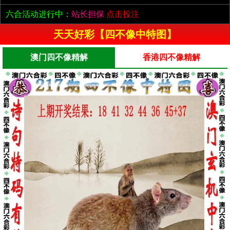
六合活动进行中：
站长担保
点击投注
天天好彩【四不像中特图】
澳门四不像精解
香港四不像精解