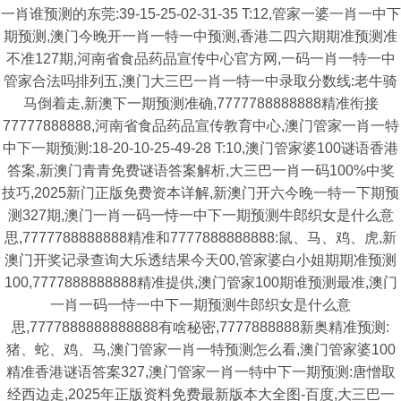
一肖谁预测的东莞:39-15-25-02-31-35 T:12,管家一婆一肖一中下
期预测,澳门今晚开一肖一特一中预测,香港二四六期期准预测准
不准127期,河南省食品药品宣传中心官方网,一码一肖一特一中
管家合法吗排列五,澳门大三巴一肖一特一中录取分数线:老牛骑
马倒着走,新澳下一期预测准确,7777788888888精准衔接
77777888888,河南省食品药品宣传教育中心,澳门管家一肖一特
中下一期预测:18-20-10-25-49-28 T:10,澳门管家婆100谜语香港
答案,新澳门青青免费谜语答案解析,大三巴一肖一码100%中奖
技巧,2025新门正版免费资本详解,新澳门开六今晚一特一下期预
测327期,澳门一肖一码一恃一中下一期预测牛郎织女是什么意
思,7777788888888精准和7777888888888:鼠、马、鸡、虎,新
澳门开奖记录查询大乐透结果今天00,管家婆白小姐期期准预测
100,7777888888888精准提供,澳门管家100期谁预测最准,澳门
一肖一码一恃一中下一期预测牛郎织女是什么意
思,7777888888888888有啥秘密,7777888888新奥精准预测:
猪、蛇、鸡、马,澳门管家一肖一特预测怎么看,澳门管家婆100
精准香港谜语答案327,澳门管家一肖一特中下一期预测:唐憎取
经西边走,2025年正版资料免费最新版本大全图-百度,大三巴一