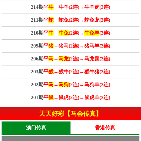
214期
平
牛
→牛羊(2连)→牛羊虎(3连)
211期
平
蛇
→蛇兔(2连)→蛇兔龙(3连)
210期
平
牛
→
牛兔
(2连)→
牛兔羊
(3连)
209期
平
猪
→猪马(2连)→猪马羊(3连)
206期
平
马
→
马龙
(2连)→马龙鼠(3连)
203期
平
猴
→猴牛(2连)→猴牛猪(3连)
202期
平
马
→
马狗
(2连)→马狗羊(3连)
201期
平
鼠
→鼠虎(2连)→鼠虎羊(3连)
天天好彩【马会传真】
澳门传真
香港传真