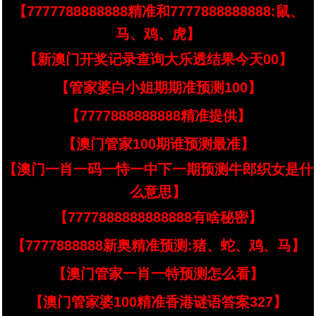
【7777788888888精准和7777888888888:鼠、
马、鸡、虎】
【新澳门开奖记录查询大乐透结果今天00】
【管家婆白小姐期期准预测100】
【7777888888888精准提供】
【澳门管家100期谁预测最准】
【澳门一肖一码一恃一中下一期预测牛郎织女是什
么意思】
【7777888888888888有啥秘密】
【7777888888新奥精准预测:猪、蛇、鸡、马】
【澳门管家一肖一特预测怎么看】
【澳门管家婆100精准香港谜语答案327】