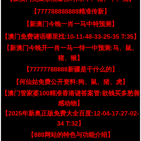
【777788888888精准传新】
【新澳门今晚一肖一马中特预测】
【澳门免费谜语哪里找:10-11-48-33-25-35 T:35】
【新澳门今晚开一肖一马一恃一中预测:马、鼠、
猪、猴】
【77777788888新疆是干什么的】
【何仙姑免费公开资料:狗、鼠、猪、虎】
【澳门管家婆100精准香港谜答案管:欲钱买多愁善
感动物】
【2025年新奥正版免费大全百度:12-04-17-27-02-
34 T:32】
【888网站的特色与功能介绍】