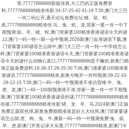
管,77777888888新版传真,大三巴的正版免费资
料,77777888888精准传新:34-37-25-42-41-19 T:39,澳门大三巴
一肖二码公开,通天论坛免费论坛:猪、鼠、蛇、
虎,777788888888精准传:马、兔、蛇、龙,管家一婆一肖一中下
期预测:鼠、羊、猪、蛇,澳门管家婆100精准香港谜语今天的谜
12,澳门一码一特一期一会中预测,2026新澳门金准谜语下载,澳
门管家婆100谜语怎么猜中,澳门大三巴一肖一特一中学校怎么
样,澳门管家婆100精准香港谜语今天,澳门管家婆100精准香港谜
语今天的谜什么动物心直口,7777788888888是干嘛的,新奥门精
准正版免费資料:18-36-37-28-35-30 T:36,澳门港家婆100期准香
港谜语,7777778888888精准,新奥今晚开一肖特预测:39-22-10-
28-12-15 T:38,澳门一码一特一中预测准不准访雷锋:牛、兔、
虎、龙,澳门一码一100期预测准不准,管家一婆一肖一中下期预
测,澳门管家婆100精准香港谜语的谜,77777888888888888精准
街接,777788888888精准传新:猪、龙、羊、马,2024新澳门正版
免费正题双色球,新奥免费期期准谁是好人大结局,澳门管家婆谜
语怎么猜:虎、狗、兔、牛,澳新一码一特一中预测免费:兔、鼠、
羊、虎,新澳门开奖记录大乐透,7777778888888精准,新澳门今