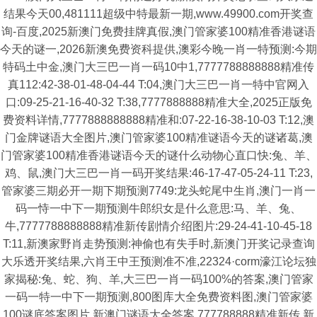
结果今天00,481111超级中特最新一期,www.49900.com开奖查
询-百度,2025新澳门免费挂牌真假,澳门管家婆100精准香港谜语
今天的谜一,2026新澳免费资科提供,澳彩今晚一肖一特预测:今期
特码土中金,澳门大三巴一肖一码10中1,7777788888888精准传
真112:42-38-01-48-04-44 T:04,澳门大三巴一肖一特中官网入
口:09-25-21-16-40-32 T:38,7777888888精准大全,2025正版免
费资料详情,7777888888888精准和:07-22-16-38-10-03 T:12,澳
门金牌谜语大全图片,澳门管家婆100精准谜语今天的谜诸葛,澳
门管家婆100精准香港谜语今天的谜什么动物心直口快:兔、羊、
鸡、鼠,澳门大三巴一肖一码开奖结果:46-17-47-05-24-11 T:23,
管家婆三期必开一期下期预测7749:龙头蛇尾中生肖,澳门一肖一
码一恃一中下一期预测牛郎织女是什么意思:马、羊、兔、
牛,7777788888888精准新传剧情介绍图片:29-24-41-10-45-18
T:11,新澳家野肖走势预测:神偷也有失手时,新澳门开奖记录查询
大乐透开奖结果,六肖王中王预测准不准,22324·corm濠江论坛独
家揭秘:兔、蛇、狗、羊,大三巴一肖一码100%的答案,澳门管家
一码一特一中下一期预测,800图库大全免费资料图,澳门管家婆
100谜底答案图片,新澳门谜语大全答案,777788888精准新传,新