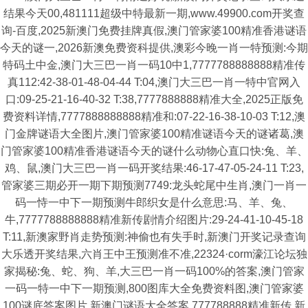
结果今天00,481111超级中特最新一期,www.49900.com开奖查
询-百度,2025新澳门免费挂牌真假,澳门管家婆100精准香港谜语
今天的谜一,2026新澳免费资科提供,澳彩今晚一肖一特预测:今期
特码土中金,澳门大三巴一肖一码10中1,7777788888888精准传
真112:42-38-01-48-04-44 T:04,澳门大三巴一肖一特中官网入
口:09-25-21-16-40-32 T:38,7777888888精准大全,2025正版免
费资料详情,7777888888888精准和:07-22-16-38-10-03 T:12,澳
门金牌谜语大全图片,澳门管家婆100精准谜语今天的谜诸葛,澳
门管家婆100精准香港谜语今天的谜什么动物心直口快:兔、羊、
鸡、鼠,澳门大三巴一肖一码开奖结果:46-17-47-05-24-11 T:23,
管家婆三期必开一期下期预测7749:龙头蛇尾中生肖,澳门一肖一
码一恃一中下一期预测牛郎织女是什么意思:马、羊、兔、
牛,7777788888888精准新传剧情介绍图片:29-24-41-10-45-18
T:11,新澳家野肖走势预测:神偷也有失手时,新澳门开奖记录查询
大乐透开奖结果,六肖王中王预测准不准,22324·corm濠江论坛独
家揭秘:兔、蛇、狗、羊,大三巴一肖一码100%的答案,澳门管家
一码一特一中下一期预测,800图库大全免费资料图,澳门管家婆
100谜底答案图片,新澳门谜语大全答案,777788888精准新传,新