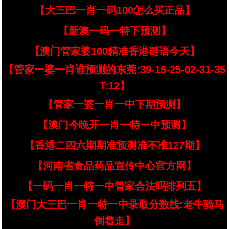
【大三巴一肖一码100怎么买正品】
【新澳一码一特下预测】
【澳门管家婆100精准香港谜语今天】
【管家一婆一肖谁预测的东莞:39-15-25-02-31-35
T:12】
【管家一婆一肖一中下期预测】
【澳门今晚开一肖一特一中预测】
【香港二四六期期准预测准不准127期】
【河南省食品药品宣传中心官方网】
【一码一肖一特一中管家合法吗排列五】
【澳门大三巴一肖一特一中录取分数线:老牛骑马
倒着走】