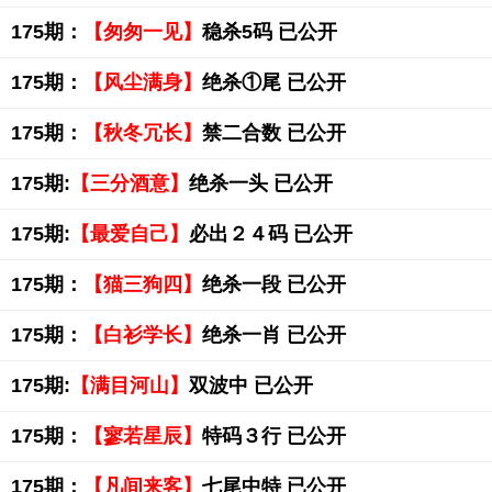
175期：
【匆匆一见】
稳杀5码 已公开
175期：
【风尘满身】
绝杀①尾 已公开
175期：
【秋冬冗长】
禁二合数 已公开
175期:
【三分酒意】
绝杀一头 已公开
175期:
【最爱自己】
必出２４码 已公开
175期：
【猫三狗四】
绝杀一段 已公开
175期：
【白衫学长】
绝杀一肖 已公开
175期:
【满目河山】
双波中 已公开
175期：
【寥若星辰】
特码３行 已公开
175期：
【凡间来客】
七尾中特 已公开