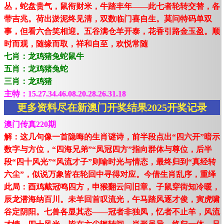
丛，蛇盘贵气，鼠衔财米，牛踏丰年——此七者轮转交替，各
带吉兆。荷出淤泥终见清，双数临门喜自生。莫问特码单双
事，但看六合笑相迎。五谷满仓羊开泰，花香引路金玉盈。顺
时而观，随缘而取，祥和自至，欢悦常随
七肖：龙鸡猪兔蛇鼠牛
五肖：龙鸡猪兔蛇
三肖：龙鸡猪
主特：15.27.34.46.08.20.28.26.31.18
更多资料尽在新澳门开奖结果2025开奖记录
澳门传真220期
解：这几句像一首隐晦的生肖谜诗，前半段点出“四六开”暗示
数字与方位，“四海兄弟”“凤冠四方”指向群体与尊位，后半
段“四十风光”“风流才子”则喻时光与情态，最终归到“真经转
六尘”，似说万象皆在轮回中寻得对应。今借生肖乱序，重绎
此局：酉鸡戴冠鸣四方，申猴翻云问旧章。子鼠穿街知冷暖，
辰龙潜海纳百川。未羊回首叹流光，午马踏风逐才俊，寅虎啸
谷定阴阳。七兽各显其态——冠者非独凤，忆者不止羊，风流