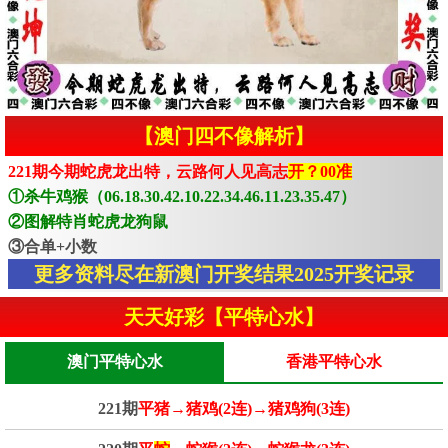
【澳门四不像解析】
221期今期蛇虎龙出特，云路何人见高志
开？00准
①杀牛鸡猴（06.18.30.42.10.22.34.46.11.23.35.47）
②图解特肖蛇虎龙狗鼠
③合单+小数
更多资料尽在新澳门开奖结果2025开奖记录
天天好彩【平特心水】
澳门平特心水
香港平特心水
221期
平猪→猪鸡(2连)→猪鸡狗(3连)