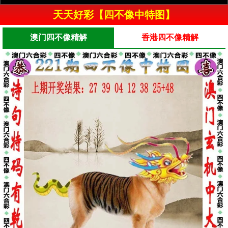
天天好彩【四不像中特图】
澳门四不像精解
香港四不像精解