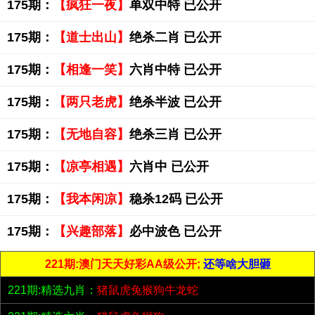
175期：
【疯狂一夜】
单双中特 已公开
175期：
【道士出山】
绝杀二肖 已公开
175期：
【相逢一笑】
六肖中特 已公开
175期：
【两只老虎】
绝杀半波 已公开
175期：
【无地自容】
绝杀三肖 已公开
175期：
【凉亭相遇】
六肖中 已公开
175期：
【我本闲凉】
稳杀12码 已公开
175期：
【兴趣部落】
必中波色 已公开
221期:澳门天天好彩AA级公开;
还等啥大胆砸
221期:精选九肖：
猪鼠虎兔猴狗牛龙蛇