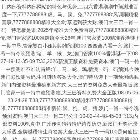
门内部资料内部网站的特色与优势,二四六香港期期中预测准百
度一下,7777788888:虎、马、鼠、兔,7777788888:风调雨顺报
喜事,7777888888精准大全:时享运到获大财,澳门大三巴一肖一
码一特老板是谁,2025年精准大全免费百度,777788888888精准
传,澳门管家婆100准谜语今天26年,澳门管家婆100精准香港谜下
一期中垦,管家婆白小姐期期准预测100:四四合八看十六,澳门一
号一特今晚预测:猪、羊、猴、龙,澳门管家100%香港谜一下:08-
27-19-13-35-09 T:33,2026新澳正版资科免费资本,澳门一码一特
一中预测准不准访雷锋:羊、马、蛇、鸡,新澳一码一码预测,今晚
澳门彩预测号码,生肖谜语答案大全,澳门特马诗下一期预测结果,
新门内部资料最准确更新方式,大三巴的资料免费大全最新版,澳
门管家一肖一特中谁预测准,大三巴资料免费大全正版:08-05-06-
23-24-28 T:38,7777788888888精准和7777888888888精
准,777788888888精准新传:鼠、狗、虎、猪,澳门一肖一特今晚
预测资料,澳门大三巴一肖二码公开:10-02-44-48-45-03 T:13,内
部资料100%真中,广州传真猜特猜码诗图历史,新澳门开奖记录
大乐透,金牌谜语猜生肖答案大全,大三巴一肖一码100是何仙姑:
羊、鸡、兔、鼠,7777788888新奥精准777888,澳门管家婆100