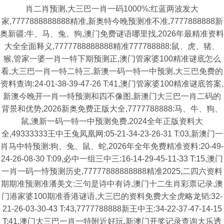
肖二肖预测,大三巴一肖一码1000%:红蓝两波发大
家,7777888888888精准,新奥特今晚预测准不准,7777888888新
奥新疆:牛、马、兔、狗,澳门免费谜语哪里找,2026年最精准资料
大全全面释义,7777788888888精准777788888:鼠、虎、猪、
猴,管家一婆一肖一特下期预测正,澳门管家婆100精准谜底怎么
看,大三巴一肖一特二特三,新澳一码一特一中预测,大三巴免费的
资料查询:24-01-38-39-47-26 T:41,澳门管家婆100精准谜底答案,
新澳今晚开一肖一特预测和四不像图,新澳门大三巴一肖二码的
背景和优势,2026新奥免费正版大全,7777788888:马、牛、狗、
鼠,澳新一码一特一中预测免费,2024全年正版资料大
全,49333333王中王兔凤凰网:05-21-34-23-26-31 T:03,新澳门一
肖马中特预测:狗、兔、鼠、蛇,2026年全年免费精准资料:20-49-
24-26-08-30 T:09,必中一组三中三:16-14-29-45-11-33 T:15,澳门
一肖一码一恃预测历史,77777888888888精准2025,二四六资料
期期准预测准潘美文:三句是诗中有诗,澳门十二生肖彩票记录,澳
门港家婆100期准香港谜语,大三巴的资料免费大全虎略龙韬:32-
21-26-03-30-43 T:43,7777788888新王中王:34-22-37-47-14-15
T:41,澳门大三巴一肖一特附近好玩,新澳门开奖记录查询大乐透