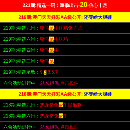
20
221期:精选一码：重拳出击-
-信心十足
219期:澳门天天好彩AA级公开;
还等啥大胆砸
219期:精选九肖：
猪马
鼠
牛蛇鸡兔羊龙
219期:精选六肖：
猪马
鼠
牛蛇鸡
219期:精选四肖：
猪马
鼠
牛
219期:精选三肖：
猪马
鼠
219期:精选尾数：
9.
3
.8.5.7
六合活动进行中：
站长担保
点击投注
218期:澳门天天好彩AA级公开;
还等啥大胆砸
218期:精选九肖：
鸡龙猪兔
虎
牛鼠猴狗
218期:精选六肖：
鸡龙猪兔
虎
牛
六合活动进行中：
站长担保
点击投注