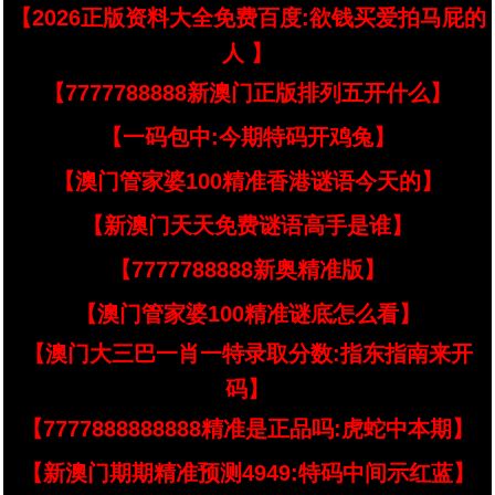
【2026正版资料大全免费百度:欲钱买爱拍马屁的
人 】
【7777788888新澳门正版排列五开什么】
【一码包中:今期特码开鸡兔】
【澳门管家婆100精准香港谜语今天的】
【新澳门天天免费谜语高手是谁】
【7777788888新奥精准版】
【澳门管家婆100精准谜底怎么看】
【澳门大三巴一肖一特录取分数:指东指南来开
码】
【7777888888888精准是正品吗:虎蛇中本期】
【新澳门期期精准预测4949:特码中间示红蓝】