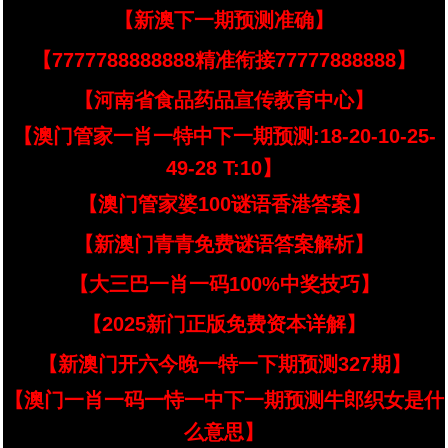
【新澳下一期预测准确】
【7777788888888精准衔接77777888888】
【河南省食品药品宣传教育中心】
【澳门管家一肖一特中下一期预测:18-20-10-25-
49-28 T:10】
【澳门管家婆100谜语香港答案】
【新澳门青青免费谜语答案解析】
【大三巴一肖一码100%中奖技巧】
【2025新门正版免费资本详解】
【新澳门开六今晚一特一下期预测327期】
【澳门一肖一码一恃一中下一期预测牛郎织女是什
么意思】