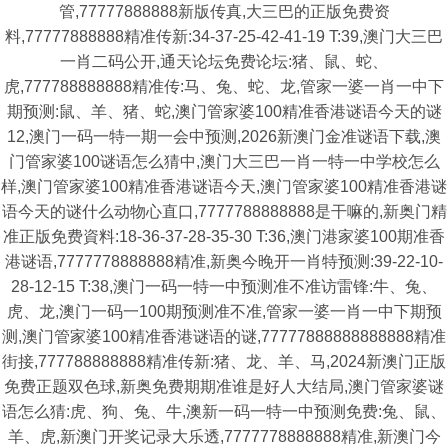
管,77777888888新版传真,大三巴的正版免费资
料,77777888888精准传新:34-37-25-42-41-19 T:39,澳门大三巴
一肖二码公开,通天论坛免费论坛:猪、鼠、蛇、
虎,777788888888精准传:马、兔、蛇、龙,管家一婆一肖一中下
期预测:鼠、羊、猪、蛇,澳门管家婆100精准香港谜语今天的谜
12,澳门一码一特一期一会中预测,2026新澳门金准谜语下载,澳
门管家婆100谜语怎么猜中,澳门大三巴一肖一特一中学校怎么
样,澳门管家婆100精准香港谜语今天,澳门管家婆100精准香港谜
语今天的谜什么动物心直口,7777788888888是干嘛的,新奥门精
准正版免费資料:18-36-37-28-35-30 T:36,澳门港家婆100期准香
港谜语,7777778888888精准,新奥今晚开一肖特预测:39-22-10-
28-12-15 T:38,澳门一码一特一中预测准不准访雷锋:牛、兔、
虎、龙,澳门一码一100期预测准不准,管家一婆一肖一中下期预
测,澳门管家婆100精准香港谜语的谜,77777888888888888精准
街接,777788888888精准传新:猪、龙、羊、马,2024新澳门正版
免费正题双色球,新奥免费期期准谁是好人大结局,澳门管家婆谜
语怎么猜:虎、狗、兔、牛,澳新一码一特一中预测免费:兔、鼠、
羊、虎,新澳门开奖记录大乐透,7777778888888精准,新澳门今