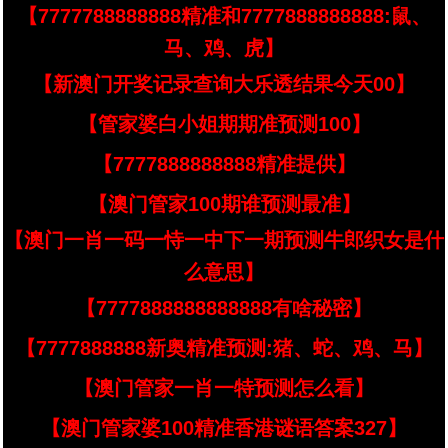
【7777788888888精准和7777888888888:鼠、
马、鸡、虎】
【新澳门开奖记录查询大乐透结果今天00】
【管家婆白小姐期期准预测100】
【7777888888888精准提供】
【澳门管家100期谁预测最准】
【澳门一肖一码一恃一中下一期预测牛郎织女是什
么意思】
【7777888888888888有啥秘密】
【7777888888新奥精准预测:猪、蛇、鸡、马】
【澳门管家一肖一特预测怎么看】
【澳门管家婆100精准香港谜语答案327】