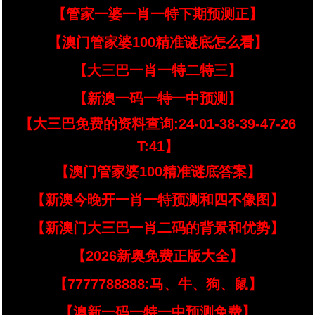
【管家一婆一肖一特下期预测正】
【澳门管家婆100精准谜底怎么看】
【大三巴一肖一特二特三】
【新澳一码一特一中预测】
【大三巴免费的资料查询:24-01-38-39-47-26
T:41】
【澳门管家婆100精准谜底答案】
【新澳今晚开一肖一特预测和四不像图】
【新澳门大三巴一肖二码的背景和优势】
【2026新奥免费正版大全】
【7777788888:马、牛、狗、鼠】
【澳新一码一特一中预测免费】