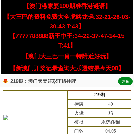
【澳门港家婆100期准香港谜语】
【大三巴的资料免费大全虎略龙韬:32-21-26-03-
30-43 T:43】
【7777788888新王中王:34-22-37-47-14-15
T:41】
【澳门大三巴一肖一特附近好玩】
【新澳门开奖记录查询大乐透结果今天00】
219期：澳门天天好彩正版挂牌
更多
219期
挂牌
49
火烧
鸡
横批
杀鸡儆猴
门数
04,05