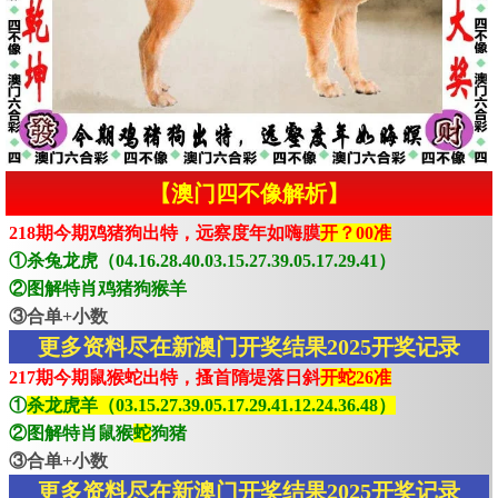
【澳门四不像解析】
218期今期鸡猪狗出特，远察度年如嗨膜
开？00准
①杀兔龙虎（04.16.28.40.03.15.27.39.05.17.29.41）
②图解特肖鸡猪狗猴羊
③合单+小数
更多资料尽在新澳门开奖结果2025开奖记录
217期今期鼠猴蛇出特，搔首隋堤落日斜
开蛇26准
①
杀龙虎羊（03.15.27.39.05.17.29.41.12.24.36.48）
②图解特肖鼠猴
蛇
狗猪
③合单+小数
更多资料尽在新澳门开奖结果2025开奖记录