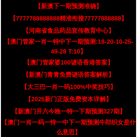
【新澳下一期预测准确】
【7777788888888精准衔接77777888888】
【河南省食品药品宣传教育中心】
【澳门管家一肖一特中下一期预测:18-20-10-25-
49-28 T:10】
【澳门管家婆100谜语香港答案】
【新澳门青青免费谜语答案解析】
【大三巴一肖一码100%中奖技巧】
【2025新门正版免费资本详解】
【新澳门开六今晚一特一下期预测327期】
【澳门一肖一码一恃一中下一期预测牛郎织女是什
么意思】