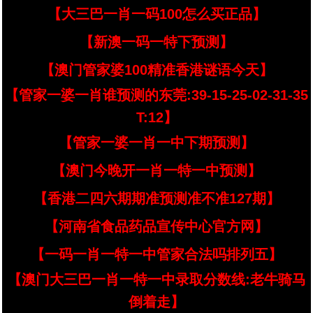
【大三巴一肖一码100怎么买正品】
【新澳一码一特下预测】
【澳门管家婆100精准香港谜语今天】
【管家一婆一肖谁预测的东莞:39-15-25-02-31-35
T:12】
【管家一婆一肖一中下期预测】
【澳门今晚开一肖一特一中预测】
【香港二四六期期准预测准不准127期】
【河南省食品药品宣传中心官方网】
【一码一肖一特一中管家合法吗排列五】
【澳门大三巴一肖一特一中录取分数线:老牛骑马
倒着走】