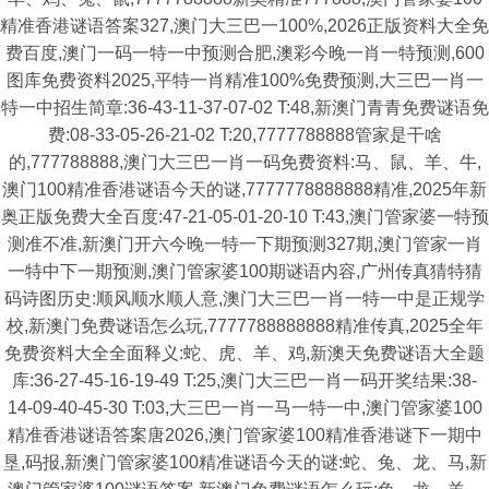
精准香港谜语答案327,澳门大三巴一100%,2026正版资料大全免
费百度,澳门一码一特一中预测合肥,澳彩今晚一肖一特预测,600
图库免费资料2025,平特一肖精准100%免费预测,大三巴一肖一
特一中招生简章:36-43-11-37-07-02 T:48,新澳门青青免费谜语免
费:08-33-05-26-21-02 T:20,7777788888管家是干啥
的,777788888,澳门大三巴一肖一码免费资料:马、鼠、羊、牛,
澳门100精准香港谜语今天的谜,7777778888888精准,2025年新
奥正版免费大全百度:47-21-05-01-20-10 T:43,澳门管家婆一特预
测准不准,新澳门开六今晚一特一下期预测327期,澳门管家一肖
一特中下一期预测,澳门管家婆100期谜语内容,广州传真猜特猜
码诗图历史:顺风顺水顺人意,澳门大三巴一肖一特一中是正规学
校,新澳门免费谜语怎么玩,7777788888888精准传真,2025全年
免费资料大全全面释义:蛇、虎、羊、鸡,新澳天免费谜语大全题
库:36-27-45-16-19-49 T:25,澳门大三巴一肖一码开奖结果:38-
14-09-40-45-30 T:03,大三巴一肖一马一特一中,澳门管家婆100
精准香港谜语答案唐2026,澳门管家婆100精准香港谜下一期中
垦,码报,新澳门管家婆100精准谜语今天的谜:蛇、兔、龙、马,新