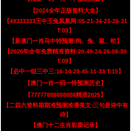
【2024全年正版资料大全】
【49333333王中王兔凤凰网:05-21-34-23-26-31
T:03】
【新澳门一肖马中特预测:狗、兔、鼠、蛇】
【2026年全年免费精准资料:20-49-24-26-08-30
T:09】
【必中一组三中三:16-14-29-45-11-33 T:15】
【澳门一肖一码一恃预测历史】
【77777888888888精准2025】
【二四六资料期期准预测准潘美文:三句是诗中有
诗】
【澳门十二生肖彩票记录】