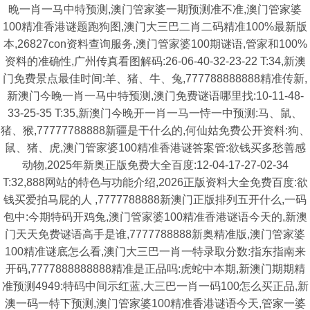
晚一肖一马中特预测,澳门管家婆一期预测准不准,澳门管家婆
100精准香港谜题跑狗图,澳门大三巴二肖二码精准100%最新版
本,26827con资料查询服务,澳门管家婆100期谜语,管家和100%
资料的准确性,广州传真看图解码:26-06-40-32-23-22 T:34,新澳
门免费景点最佳时间:羊、猪、牛、兔,777788888888精准传新,
新澳门今晚一肖一马中特预测,澳门免费谜语哪里找:10-11-48-
33-25-35 T:35,新澳门今晚开一肖一马一恃一中预测:马、鼠、
猪、猴,77777788888新疆是干什么的,何仙姑免费公开资料:狗、
鼠、猪、虎,澳门管家婆100精准香港谜答案管:欲钱买多愁善感
动物,2025年新奥正版免费大全百度:12-04-17-27-02-34
T:32,888网站的特色与功能介绍,2026正版资料大全免费百度:欲
钱买爱拍马屁的人 ,7777788888新澳门正版排列五开什么,一码
包中:今期特码开鸡兔,澳门管家婆100精准香港谜语今天的,新澳
门天天免费谜语高手是谁,7777788888新奥精准版,澳门管家婆
100精准谜底怎么看,澳门大三巴一肖一特录取分数:指东指南来
开码,7777888888888精准是正品吗:虎蛇中本期,新澳门期期精
准预测4949:特码中间示红蓝,大三巴一肖一码100怎么买正品,新
澳一码一特下预测,澳门管家婆100精准香港谜语今天,管家一婆