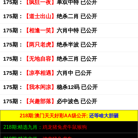
175期：
【疯狂一夜】
单双中特 已公开
175期：
【道士出山】
绝杀二肖 已公开
175期：
【相逢一笑】
六肖中特 已公开
175期：
【两只老虎】
绝杀半波 已公开
175期：
【无地自容】
绝杀三肖 已公开
175期：
【凉亭相遇】
六肖中 已公开
175期：
【我本闲凉】
稳杀12码 已公开
175期：
【兴趣部落】
必中波色 已公开
218期:澳门天天好彩AA级公开;
还等啥大胆砸
218期:精选九肖：
鸡龙猪兔虎牛鼠猴狗