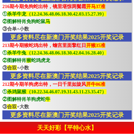
216期今期免狗蛇出特，镜里堪惊两鬓霜
开马37准
①
杀羊牛龙（12.24.36.48.06.18.30.42.03.15.27.39）
②图解特肖免狗蛇鼠
马
③合单+小数
更多资料尽在新澳门开奖结果2025开奖记录
213期今期猴蛇鸡出特，蟾宫里面擎红日
开猴35准
①
杀羊牛兔（12.24.36.48.06.18.30.42.04.16.28.40）
②图解特肖
猴
蛇鸡虎龙
③
合双
+小数
更多资料尽在新澳门开奖结果2025开奖记录
212期今期羊狗虎出特，一日千里如旋风
开牛06准
①
杀鸡鼠猴（10.22.34.46.07.19.31.43.11.23.35.47）
②图解特肖羊狗虎蛇
牛
③
合双
+大数
更多资料尽在新澳门开奖结果2025开奖记录
天天好彩【平特心水】