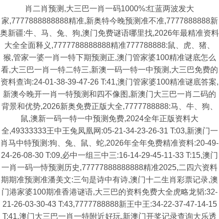
肖二肖预测,大三巴一肖一码1000%:红蓝两波发大
家,7777888888888精准,新奥特今晚预测准不准,7777888888新
奥新疆:牛、马、兔、狗,澳门免费谜语哪里找,2026年最精准资料
大全全面释义,7777788888888精准777788888:鼠、虎、猪、
猴,管家一婆一肖一特下期预测正,澳门管家婆100精准谜底怎么
看,大三巴一肖一特二特三,新澳一码一特一中预测,大三巴免费的
资料查询:24-01-38-39-47-26 T:41,澳门管家婆100精准谜底答案,
新澳今晚开一肖一特预测和四不像图,新澳门大三巴一肖二码的
背景和优势,2026新奥免费正版大全,7777788888:马、牛、狗、
鼠,澳新一码一特一中预测免费,2024全年正版资料大
全,49333333王中王兔凤凰网:05-21-34-23-26-31 T:03,新澳门一
肖马中特预测:狗、兔、鼠、蛇,2026年全年免费精准资料:20-49-
24-26-08-30 T:09,必中一组三中三:16-14-29-45-11-33 T:15,澳门
一肖一码一恃预测历史,77777888888888精准2025,二四六资料
期期准预测准潘美文:三句是诗中有诗,澳门十二生肖彩票记录,澳
门港家婆100期准香港谜语,大三巴的资料免费大全虎略龙韬:32-
21-26-03-30-43 T:43,7777788888新王中王:34-22-37-47-14-15
T:41,澳门大三巴一肖一特附近好玩,新澳门开奖记录查询大乐透