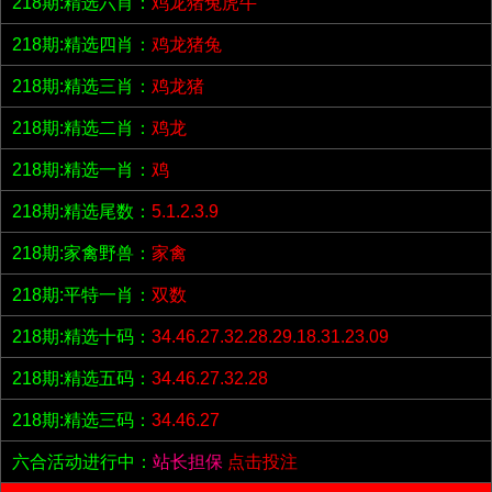
218期:精选六肖：
鸡龙猪兔虎牛
218期:精选四肖：
鸡龙猪兔
218期:精选三肖：
鸡龙猪
218期:精选二肖：
鸡龙
218期:精选一肖：
鸡
218期:精选尾数：
5.1.2.3.9
218期:家禽野兽：
家禽
218期:平特一肖：
双数
218期:精选十码：
34.46.27.32.28.29.18.31.23.09
218期:精选五码：
34.46.27.32.28
218期:精选三码：
34.46.27
六合活动进行中：
站长担保
点击投注